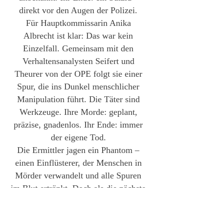
direkt vor den Augen der Polizei.
Für Hauptkommissarin Anika
Albrecht ist klar: Das war kein
Einzelfall. Gemeinsam mit den
Verhaltensanalysten Seifert und
Theurer von der OPE folgt sie einer
Spur, die ins Dunkel menschlicher
Manipulation führt. Die Täter sind
Werkzeuge. Ihre Morde: geplant,
präzise, gnadenlos. Ihr Ende: immer
der eigene Tod.
Die Ermittler jagen ein Phantom –
einen Einflüsterer, der Menschen in
Mörder verwandelt und alle Spuren
im Blut ertränkt. Doch als die nächste
Tat geschieht, wird eines
erschreckend deutlich: Der