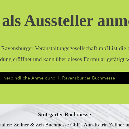
 als Aussteller an
 Ravensburger Veranstaltungsgesellschaft mbH ist die o
ung eröffnet und kann über dieses Formular getätigt 
verbindliche Anmeldung 1. Ravensburger Buchmesse
Stuttgarter Buchmesse
talter: Zellner & Zeh Buchmesse GbR | Ann-Katrin Zellner u