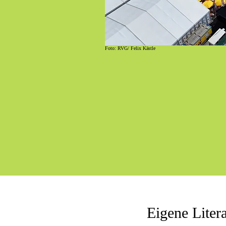
Foto: RVG/ Felix Kästle
Eigene Liter