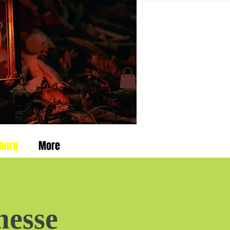
burg
More
messe