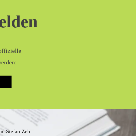
melden
ffizielle
werden:
nd Stefan Zeh