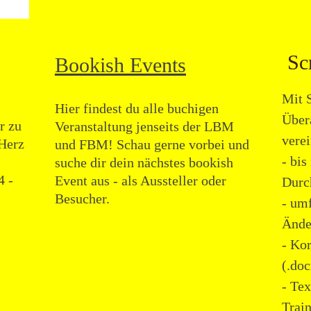
Sc
Bookish Events
Mit 
Hier findest du alle buchigen
Über
r zu
Veranstaltung jenseits der LBM
verei
 Herz
und FBM! Schau gerne vorbei und
- bis
suche dir dein nächstes bookish
4 -
Event aus - als Aussteller oder
Durc
Besucher.
- um
Ände
- Ko
(.do
- Te
Trai