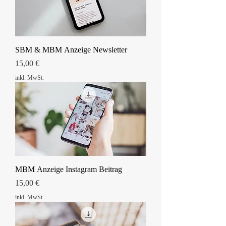
SBM & MBM Anzeige Newsletter
Preis
15,00 €
inkl. MwSt.
MBM Anzeige Instagram Beitrag
Preis
15,00 €
inkl. MwSt.