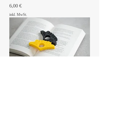
Preis
6,00 €
inkl. MwSt.
Buchseitenhalter Stuttgarter Buchmesse
Preis
3,00 €
inkl. MwSt.